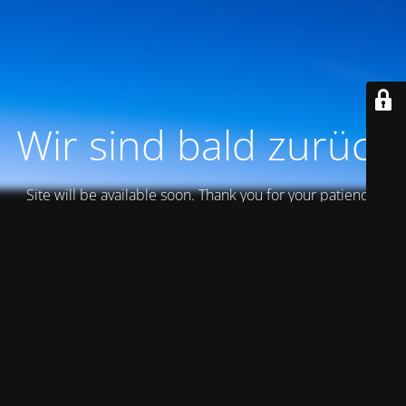
Wir sind bald zurück
Site will be available soon. Thank you for your patience!